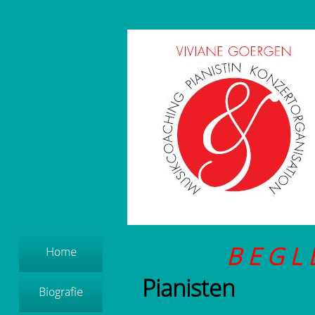
B E G L 
Pianisten