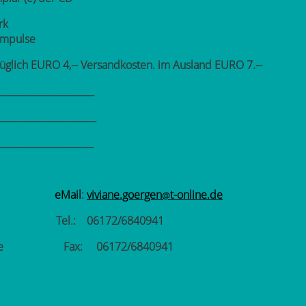
rk
 Impulse
züglich EURO 4,-- Versandkosten. im Ausland EURO 7.--
____________________
_____________________
____________________
rgen
eMail
:
viviane.goergen
t-online.de
@
Tel.: 06172/6840941
.d.Höhe Fax: 06172/6840941