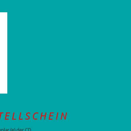
T E L L S C H E I N
mplar (e) der CD