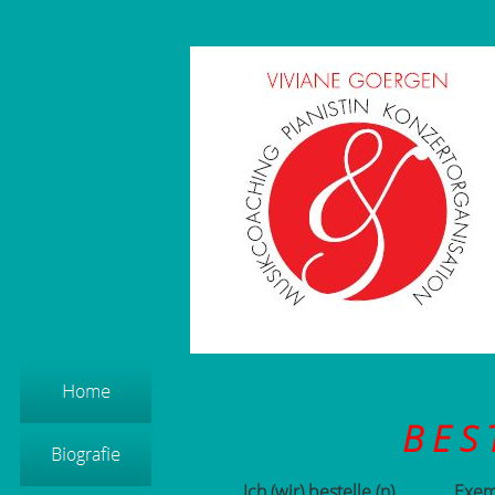
B E S 
Ich (wir) bestelle (n) ______ Exe